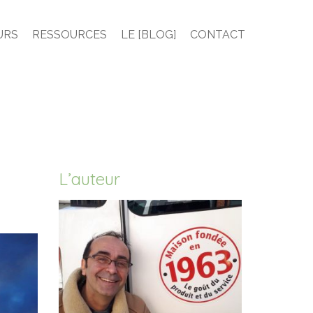
URS
RESSOURCES
LE [BLOG]
CONTACT
L’auteur