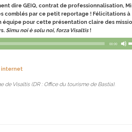
t dire GEIQ, contrat de professionnalisation, Mi
s comblés par ce petit reportage ! Félicitations à
son équipe pour cette présentation claire des missi
ys.
Simu noi è solu noi, forza Visaltis
!
U
00:00
l
f
h
e internet
p
a
e de Visaltis (DR : Office du tourisme de Bastia).
o
d
l
v